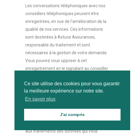
Les conversations téléphoniques avec nos
conseillers téléphoniques peuvent être
enregistrées, en vue de l’amélioration de la
qualité de nos services. Ces informations
sont destinées à Astuce Assurances,
responsable du traitement et sont
nécessaires à la gestion de votre demande.
Vous pouvez vous opposer à cet
enregistrement en le signalant au conseiller
téléphonique.
Ce site utilise des cookies pour vous garantir
la meilleure expérience sur notre site.
Vos Droits
En savoir plus
À tout moment, conformément à la loi
informatique et libertés du 6 janvier 1978,
J'ai compris
vous disposez des droits d’accès, de
rectification, de suppression et d’opposition
aux traitements des données qui vous